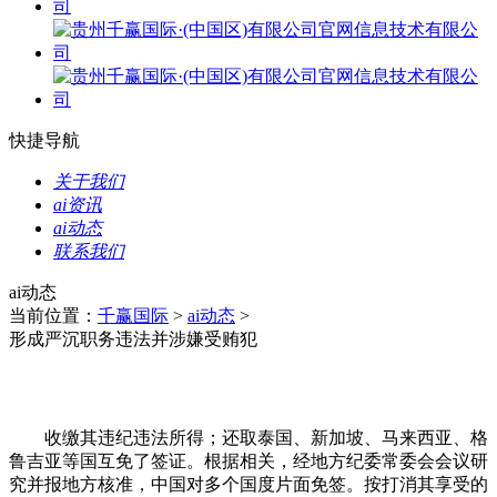
快捷导航
关于我们
ai资讯
ai动态
联系我们
ai动态
当前位置：
千赢国际
>
ai动态
>
形成严沉职务违法并涉嫌受贿犯
收缴其违纪违法所得；还取泰国、新加坡、马来西亚、格
鲁吉亚等国互免了签证。根据相关，经地方纪委常委会会议研
究并报地方核准，中国对多个国度片面免签。按打消其享受的